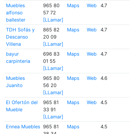
Muebles
965 80
Maps
Web
4.7
3
alfonso
57 72
ballester
[LLamar]
TDH Sofás y
865 82
Maps
Web
4.7
1
Descanso
20 09
Villena
[LLamar]
bayur
696 83
Maps
Web
4.7
1
carpinteria
01 55
[LLamar]
Muebles
965 80
Maps
Web
4.6
11
Juanito
56 20
[LLamar]
El Ofertón del
965 81
Maps
Web
4.5
6
Mueble
33 91
[LLamar]
Ennea Muebles
965 81
Maps
4.5
3
38 34