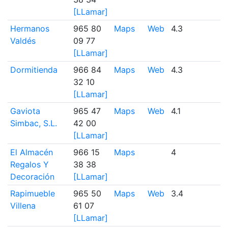
[LLamar]
Hermanos
965 80
Maps
Web
4.3
6
Valdés
09 77
[LLamar]
Dormitienda
966 84
Maps
Web
4.3
2
32 10
[LLamar]
Gaviota
965 47
Maps
Web
4.1
1
Simbac, S.L.
42 00
[LLamar]
El Almacén
966 15
Maps
4
4
Regalos Y
38 38
Decoración
[LLamar]
Rapimueble
965 50
Maps
Web
3.4
4
Villena
61 07
[LLamar]