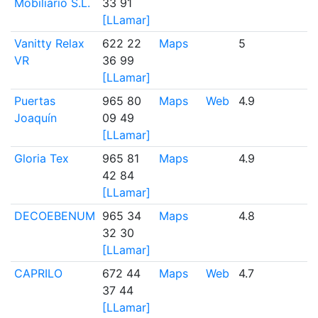
Mobiliario S.L.
33 91
[LLamar]
Vanitty Relax
622 22
Maps
5
1
VR
36 99
[LLamar]
Puertas
965 80
Maps
Web
4.9
7
Joaquín
09 49
[LLamar]
Gloria Tex
965 81
Maps
4.9
11
42 84
[LLamar]
DECOEBENUM
965 34
Maps
4.8
6
32 30
[LLamar]
CAPRILO
672 44
Maps
Web
4.7
8
37 44
[LLamar]