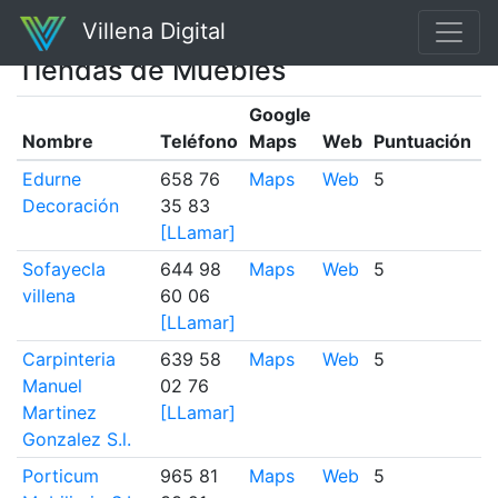
Villena Digital
Tiendas de Muebles
Google
N
Nombre
Teléfono
Maps
Web
Puntuación
r
Edurne
658 76
Maps
Web
5
8
Decoración
35 83
[LLamar]
Sofayecla
644 98
Maps
Web
5
5
villena
60 06
[LLamar]
Carpinteria
639 58
Maps
Web
5
2
Manuel
02 76
Martinez
[LLamar]
Gonzalez S.l.
Porticum
965 81
Maps
Web
5
2