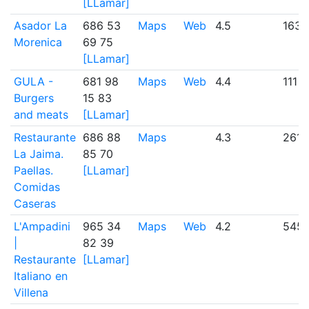
[LLamar]
Asador La
686 53
Maps
Web
4.5
163
Morenica
69 75
[LLamar]
GULA -
681 98
Maps
Web
4.4
111
Burgers
15 83
and meats
[LLamar]
Restaurante
686 88
Maps
4.3
261
La Jaima.
85 70
Paellas.
[LLamar]
Comidas
Caseras
L'Ampadini
965 34
Maps
Web
4.2
545
|
82 39
Restaurante
[LLamar]
Italiano en
Villena