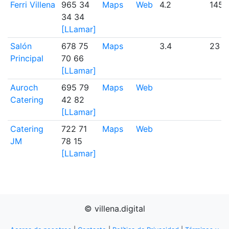
Ferri Villena
965 34
Maps
Web
4.2
1455
34 34
[LLamar]
Salón
678 75
Maps
3.4
23
Principal
70 66
[LLamar]
Auroch
695 79
Maps
Web
Catering
42 82
[LLamar]
Catering
722 71
Maps
Web
JM
78 15
[LLamar]
© villena.digital