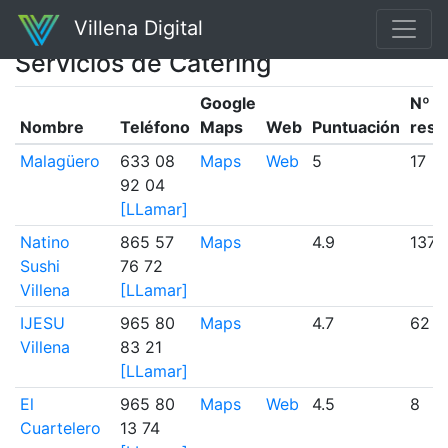
Villena Digital
Servicios de Catering
Google
Nº
Nombre
Teléfono
Maps
Web
Puntuación
rese
Malagüero
633 08
Maps
Web
5
17
92 04
[LLamar]
Natino
865 57
Maps
4.9
137
Sushi
76 72
Villena
[LLamar]
IJESU
965 80
Maps
4.7
62
Villena
83 21
[LLamar]
El
965 80
Maps
Web
4.5
8
Cuartelero
13 74