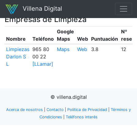
Villena Digital
Empresas de Limpieza
Google
Nº
Nombre
Teléfono
Maps
Web
Puntuación
reseñ
Limpiezas
965 80
Maps
Web
3.8
12
Darlon S
00 22
L
[LLamar]
© villena.digital
Acerca de nosotros
|
Contacto
|
Política de Privacidad
|
Términos y
Condiciones
|
Teléfonos interés