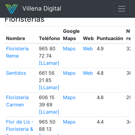
Villena Digital
Floristerias
Google
Nº
Nombre
Teléfono
Maps
Web
Puntuación
res
Floristería
965 80
Maps
Web
4.9
32
Reme
72 74
[LLamar]
Sentidos
661 56
Maps
Web
4.8
38
21 85
[LLamar]
Floristería
606 15
Maps
4.8
20
Carmen
39 69
[LLamar]
Flor de Lis -
965 50
Maps
4.4
34
Floristería &
88 13