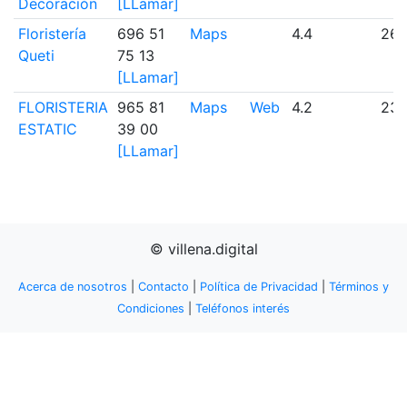
Decoración
[LLamar]
Floristería
696 51
Maps
4.4
26
Queti
75 13
[LLamar]
FLORISTERIA
965 81
Maps
Web
4.2
23
ESTATIC
39 00
[LLamar]
© villena.digital
Acerca de nosotros
|
Contacto
|
Política de Privacidad
|
Términos y
Condiciones
|
Teléfonos interés