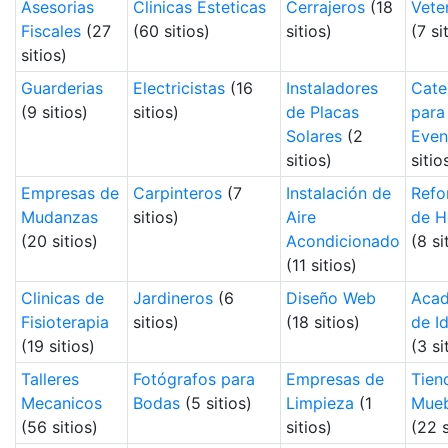
Asesorias
Clinicas Esteticas
Cerrajeros
(18
Vete
Fiscales
(27
(60 sitios)
sitios)
(7 si
sitios)
Guarderias
Electricistas
(16
Instaladores
Cate
(9 sitios)
sitios)
de Placas
para
Solares
(2
Even
sitios)
sitio
Empresas de
Carpinteros
(7
Instalación de
Refo
Mudanzas
sitios)
Aire
de H
(20 sitios)
Acondicionado
(8 si
(11 sitios)
Clinicas de
Jardineros
(6
Diseño Web
Acad
Fisioterapia
sitios)
(18 sitios)
de I
(19 sitios)
(3 si
Talleres
Fotógrafos para
Empresas de
Tien
Mecanicos
Bodas
(5 sitios)
Limpieza
(1
Mueb
(56 sitios)
sitios)
(22 s