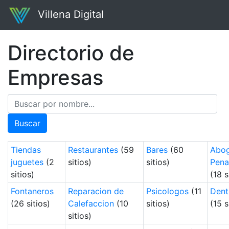
Villena Digital
Directorio de
Empresas
Buscar
Tiendas
Restaurantes
(59
Bares
(60
Abo
juguetes
(2
sitios)
sitios)
Pena
sitios)
(18 s
Fontaneros
Reparacion de
Psicologos
(11
Dent
(26 sitios)
Calefaccion
(10
sitios)
(15 s
sitios)