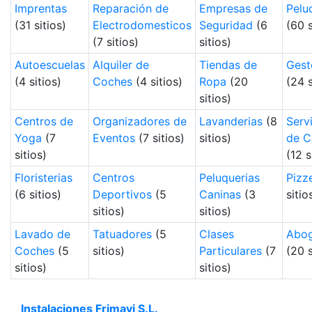
Imprentas
Reparación de
Empresas de
Pelu
(31 sitios)
Electrodomesticos
Seguridad
(6
(60 s
(7 sitios)
sitios)
Autoescuelas
Alquiler de
Tiendas de
Gest
(4 sitios)
Coches
(4 sitios)
Ropa
(20
(24 s
sitios)
Centros de
Organizadores de
Lavanderias
(8
Serv
Yoga
(7
Eventos
(7 sitios)
sitios)
de C
sitios)
(12 s
Floristerias
Centros
Peluquerias
Pizz
(6 sitios)
Deportivos
(5
Caninas
(3
sitio
sitios)
sitios)
Lavado de
Tatuadores
(5
Clases
Abo
Coches
(5
sitios)
Particulares
(7
(20 s
sitios)
sitios)
Instalaciones Frimavi S.L.