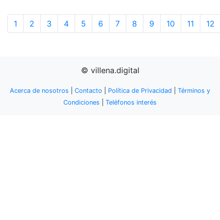
1
2
3
4
5
6
7
8
9
10
11
12
© villena.digital
Acerca de nosotros
|
Contacto
|
Política de Privacidad
|
Términos y
Condiciones
|
Teléfonos interés