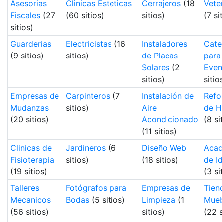
Asesorias
Clinicas Esteticas
Cerrajeros
(18
Vete
Fiscales
(27
(60 sitios)
sitios)
(7 si
sitios)
Guarderias
Electricistas
(16
Instaladores
Cate
(9 sitios)
sitios)
de Placas
para
Solares
(2
Even
sitios)
sitio
Empresas de
Carpinteros
(7
Instalación de
Refo
Mudanzas
sitios)
Aire
de H
(20 sitios)
Acondicionado
(8 si
(11 sitios)
Clinicas de
Jardineros
(6
Diseño Web
Acad
Fisioterapia
sitios)
(18 sitios)
de I
(19 sitios)
(3 si
Talleres
Fotógrafos para
Empresas de
Tien
Mecanicos
Bodas
(5 sitios)
Limpieza
(1
Mueb
(56 sitios)
sitios)
(22 s