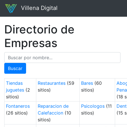
Villena Digital
Directorio de
Empresas
Buscar
Tiendas
Restaurantes
(59
Bares
(60
Abo
juguetes
(2
sitios)
sitios)
Pena
sitios)
(18 s
Fontaneros
Reparacion de
Psicologos
(11
Dent
(26 sitios)
Calefaccion
(10
sitios)
(15 s
sitios)