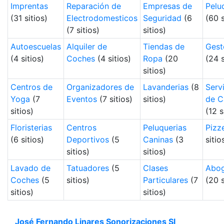
Imprentas
Reparación de
Empresas de
Pelu
(31 sitios)
Electrodomesticos
Seguridad
(6
(60 s
(7 sitios)
sitios)
Autoescuelas
Alquiler de
Tiendas de
Gest
(4 sitios)
Coches
(4 sitios)
Ropa
(20
(24 s
sitios)
Centros de
Organizadores de
Lavanderias
(8
Serv
Yoga
(7
Eventos
(7 sitios)
sitios)
de C
sitios)
(12 s
Floristerias
Centros
Peluquerias
Pizz
(6 sitios)
Deportivos
(5
Caninas
(3
sitio
sitios)
sitios)
Lavado de
Tatuadores
(5
Clases
Abo
Coches
(5
sitios)
Particulares
(7
(20 s
sitios)
sitios)
José Fernando Linares Sonorizaciones Sl