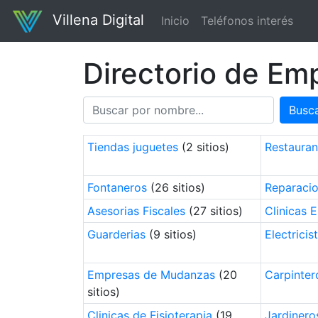
Villena Digital
Inicio
Teléfonos interés
Directorio de Em
Busc
Tiendas juguetes
(2 sitios)
Restauran
Fontaneros
(26 sitios)
Reparacio
Asesorias Fiscales
(27 sitios)
Clinicas E
Guarderias
(9 sitios)
Electricis
Empresas de Mudanzas
(20
Carpinter
sitios)
Clinicas de Fisioterapia
(19
Jardinero