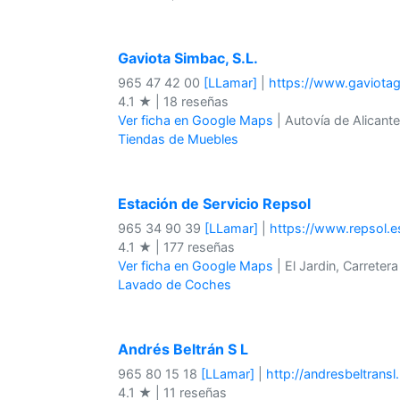
Gaviota Simbac, S.L.
965 47 42 00
[LLamar]
|
https://www.gaviota
4.1 ★ | 18 reseñas
Ver ficha en Google Maps
| Autovía de Alicante
Tiendas de Muebles
Estación de Servicio Repsol
965 34 90 39
[LLamar]
|
https://www.repsol.e
4.1 ★ | 177 reseñas
Ver ficha en Google Maps
| El Jardin, Carreter
Lavado de Coches
Andrés Beltrán S L
965 80 15 18
[LLamar]
|
http://andresbeltrans
4.1 ★ | 11 reseñas