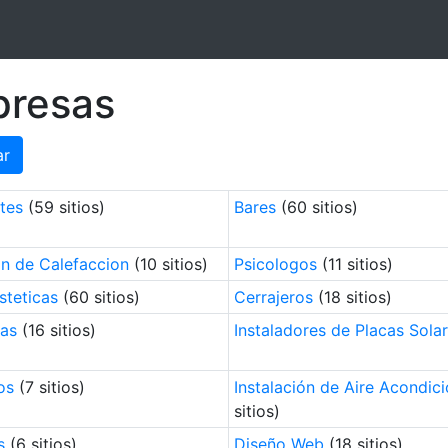
presas
ar
tes
(59 sitios)
Bares
(60 sitios)
n de Calefaccion
(10 sitios)
Psicologos
(11 sitios)
steticas
(60 sitios)
Cerrajeros
(18 sitios)
tas
(16 sitios)
Instaladores de Placas Sola
os
(7 sitios)
Instalación de Aire Acondic
sitios)
s
(6 sitios)
Diseño Web
(18 sitios)