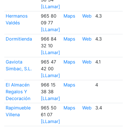
[LLamar]
Hermanos
965 80
Maps
Web
4.3
6
Valdés
09 77
[LLamar]
Dormitienda
966 84
Maps
Web
4.3
2
32 10
[LLamar]
Gaviota
965 47
Maps
Web
4.1
1
Simbac, S.L.
42 00
[LLamar]
El Almacén
966 15
Maps
4
4
Regalos Y
38 38
Decoración
[LLamar]
Rapimueble
965 50
Maps
Web
3.4
4
Villena
61 07
[LLamar]