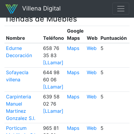
Villena Digital
Tiendas de Muebles
Google
N
Nombre
Teléfono
Maps
Web
Puntuación
r
Edurne
658 76
Maps
Web
5
8
Decoración
35 83
[LLamar]
Sofayecla
644 98
Maps
Web
5
5
villena
60 06
[LLamar]
Carpinteria
639 58
Maps
Web
5
2
Manuel
02 76
Martinez
[LLamar]
Gonzalez S.l.
Porticum
965 81
Maps
Web
5
2