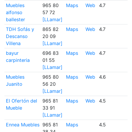
Muebles
965 80
Maps
Web
4.7
3
alfonso
57 72
ballester
[LLamar]
TDH Sofás y
865 82
Maps
Web
4.7
1
Descanso
20 09
Villena
[LLamar]
bayur
696 83
Maps
Web
4.7
1
carpinteria
01 55
[LLamar]
Muebles
965 80
Maps
Web
4.6
11
Juanito
56 20
[LLamar]
El Ofertón del
965 81
Maps
Web
4.5
6
Mueble
33 91
[LLamar]
Ennea Muebles
965 81
Maps
4.5
3
38 34