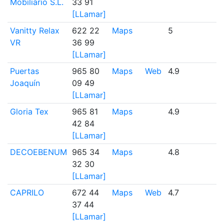
Mobiliario S.L.
33 91
[LLamar]
Vanitty Relax
622 22
Maps
5
1
VR
36 99
[LLamar]
Puertas
965 80
Maps
Web
4.9
7
Joaquín
09 49
[LLamar]
Gloria Tex
965 81
Maps
4.9
11
42 84
[LLamar]
DECOEBENUM
965 34
Maps
4.8
6
32 30
[LLamar]
CAPRILO
672 44
Maps
Web
4.7
8
37 44
[LLamar]