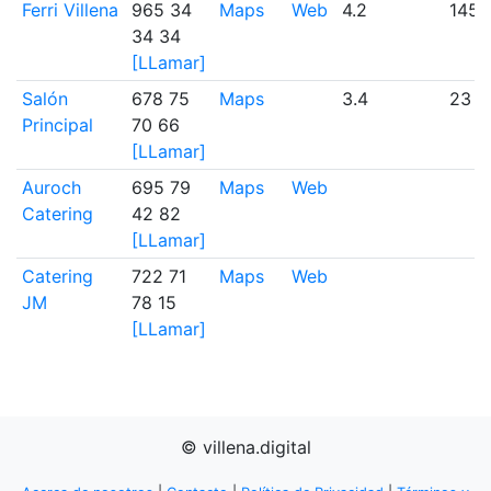
Ferri Villena
965 34
Maps
Web
4.2
1455
34 34
[LLamar]
Salón
678 75
Maps
3.4
23
Principal
70 66
[LLamar]
Auroch
695 79
Maps
Web
Catering
42 82
[LLamar]
Catering
722 71
Maps
Web
JM
78 15
[LLamar]
© villena.digital