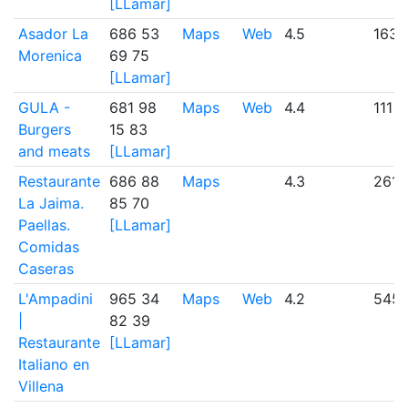
[LLamar]
Asador La
686 53
Maps
Web
4.5
163
Morenica
69 75
[LLamar]
GULA -
681 98
Maps
Web
4.4
111
Burgers
15 83
and meats
[LLamar]
Restaurante
686 88
Maps
4.3
261
La Jaima.
85 70
Paellas.
[LLamar]
Comidas
Caseras
L'Ampadini
965 34
Maps
Web
4.2
545
|
82 39
Restaurante
[LLamar]
Italiano en
Villena