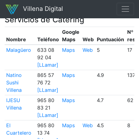
Villena Digital
Servicios de Catering
Google
Nº
Nombre
Teléfono
Maps
Web
Puntuación
rese
Malagüero
633 08
Maps
Web
5
17
92 04
[LLamar]
Natino
865 57
Maps
4.9
137
Sushi
76 72
Villena
[LLamar]
IJESU
965 80
Maps
4.7
62
Villena
83 21
[LLamar]
El
965 80
Maps
Web
4.5
8
Cuartelero
13 74