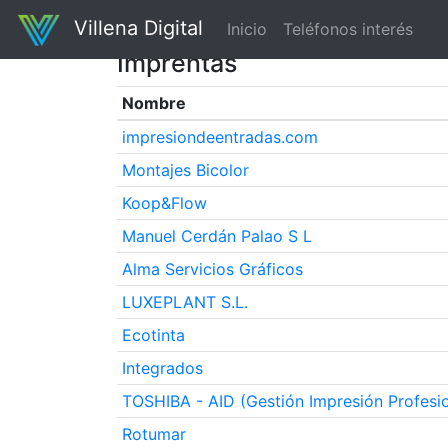
Villena Digital
Inicio
Teléfonos interés
Imprentas
Nombre
impresiondeentradas.com
Montajes Bicolor
Koop&Flow
Manuel Cerdán Palao S L
Alma Servicios Gráficos
LUXEPLANT S.L.
Ecotinta
Integrados
TOSHIBA - AID (Gestión Impresión Profesio
Rotumar