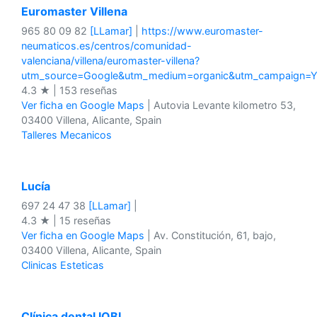
Euromaster Villena
965 80 09 82
[LLamar]
|
https://www.euromaster-
neumaticos.es/centros/comunidad-
valenciana/villena/euromaster-villena?
utm_source=Google&utm_medium=organic&utm_campaign=
4.3 ★ | 153 reseñas
Ver ficha en Google Maps
| Autovia Levante kilometro 53,
03400 Villena, Alicante, Spain
Talleres Mecanicos
Lucía
697 24 47 38
[LLamar]
|
4.3 ★ | 15 reseñas
Ver ficha en Google Maps
| Av. Constitución, 61, bajo,
03400 Villena, Alicante, Spain
Clinicas Esteticas
Clínica dental IOBI