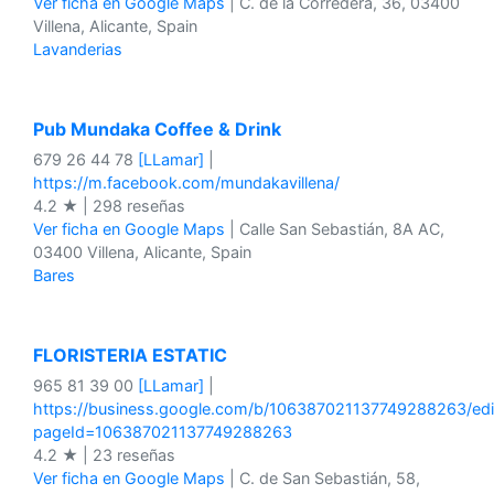
Ver ficha en Google Maps
| C. de la Corredera, 36, 03400
Villena, Alicante, Spain
Lavanderias
Pub Mundaka Coffee & Drink
679 26 44 78
[LLamar]
|
https://m.facebook.com/mundakavillena/
4.2 ★ | 298 reseñas
Ver ficha en Google Maps
| Calle San Sebastián, 8A AC,
03400 Villena, Alicante, Spain
Bares
FLORISTERIA ESTATIC
965 81 39 00
[LLamar]
|
https://business.google.com/b/106387021137749288263/ed
pageId=106387021137749288263
4.2 ★ | 23 reseñas
Ver ficha en Google Maps
| C. de San Sebastián, 58,