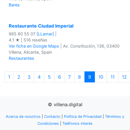
Bares
Restaurante Ciudad Imperial
965 80 55 07
[LLamar]
|
4.1 ★ | 516 reseñas
Ver ficha en Google Maps
| Av. Constitución, 136, 03400
Villena, Alicante, Spain
Restaurantes
1
2
3
4
5
6
7
8
9
10
11
12
© villena.digital
Acerca de nosotros
|
Contacto
|
Política de Privacidad
|
Términos y
Condiciones
|
Teléfonos interés