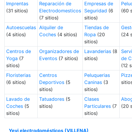
Imprentas
Reparación de
Empresas de
Pelu
(31 sitios)
Electrodomesticos
Seguridad
(6
(60 s
(7 sitios)
sitios)
Autoescuelas
Alquiler de
Tiendas de
Gest
(4 sitios)
Coches
(4 sitios)
Ropa
(20
(24 s
sitios)
Centros de
Organizadores de
Lavanderias
(8
Serv
Yoga
(7
Eventos
(7 sitios)
sitios)
de C
sitios)
(12 s
Floristerias
Centros
Peluquerias
Pizz
(6 sitios)
Deportivos
(5
Caninas
(3
sitio
sitios)
sitios)
Lavado de
Tatuadores
(5
Clases
Abo
Coches
(5
sitios)
Particulares
(7
(20 s
sitios)
sitios)
Yevi electrodomésticos (VILLENA)