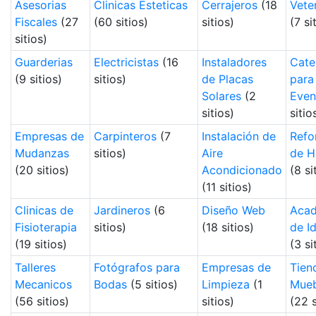
Asesorias
Clinicas Esteticas
Cerrajeros
(18
Vete
Fiscales
(27
(60 sitios)
sitios)
(7 si
sitios)
Guarderias
Electricistas
(16
Instaladores
Cate
(9 sitios)
sitios)
de Placas
para
Solares
(2
Even
sitios)
sitio
Empresas de
Carpinteros
(7
Instalación de
Refo
Mudanzas
sitios)
Aire
de H
(20 sitios)
Acondicionado
(8 si
(11 sitios)
Clinicas de
Jardineros
(6
Diseño Web
Acad
Fisioterapia
sitios)
(18 sitios)
de I
(19 sitios)
(3 si
Talleres
Fotógrafos para
Empresas de
Tien
Mecanicos
Bodas
(5 sitios)
Limpieza
(1
Mueb
(56 sitios)
sitios)
(22 s