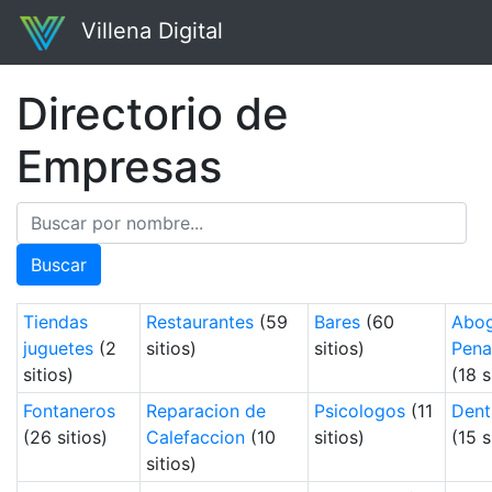
Villena Digital
Directorio de
Empresas
Buscar
Tiendas
Restaurantes
(59
Bares
(60
Abo
juguetes
(2
sitios)
sitios)
Pena
sitios)
(18 s
Fontaneros
Reparacion de
Psicologos
(11
Dent
(26 sitios)
Calefaccion
(10
sitios)
(15 s
sitios)