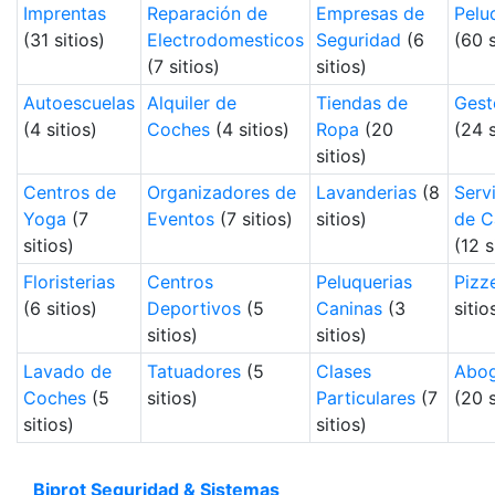
Imprentas
Reparación de
Empresas de
Pelu
(31 sitios)
Electrodomesticos
Seguridad
(6
(60 s
(7 sitios)
sitios)
Autoescuelas
Alquiler de
Tiendas de
Gest
(4 sitios)
Coches
(4 sitios)
Ropa
(20
(24 s
sitios)
Centros de
Organizadores de
Lavanderias
(8
Serv
Yoga
(7
Eventos
(7 sitios)
sitios)
de C
sitios)
(12 s
Floristerias
Centros
Peluquerias
Pizz
(6 sitios)
Deportivos
(5
Caninas
(3
sitio
sitios)
sitios)
Lavado de
Tatuadores
(5
Clases
Abo
Coches
(5
sitios)
Particulares
(7
(20 s
sitios)
sitios)
Biprot Seguridad & Sistemas