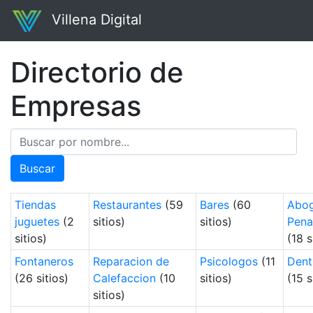
Villena Digital
Directorio de
Empresas
Buscar
Tiendas
Restaurantes
(59
Bares
(60
Abo
juguetes
(2
sitios)
sitios)
Pena
sitios)
(18 s
Fontaneros
Reparacion de
Psicologos
(11
Dent
(26 sitios)
Calefaccion
(10
sitios)
(15 s
sitios)