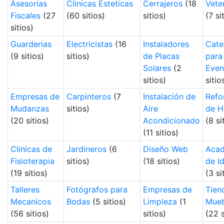
Asesorias
Clinicas Esteticas
Cerrajeros
(18
Vete
Fiscales
(27
(60 sitios)
sitios)
(7 si
sitios)
Guarderias
Electricistas
(16
Instaladores
Cate
(9 sitios)
sitios)
de Placas
para
Solares
(2
Even
sitios)
sitio
Empresas de
Carpinteros
(7
Instalación de
Refo
Mudanzas
sitios)
Aire
de H
(20 sitios)
Acondicionado
(8 si
(11 sitios)
Clinicas de
Jardineros
(6
Diseño Web
Acad
Fisioterapia
sitios)
(18 sitios)
de I
(19 sitios)
(3 si
Talleres
Fotógrafos para
Empresas de
Tien
Mecanicos
Bodas
(5 sitios)
Limpieza
(1
Mueb
(56 sitios)
sitios)
(22 s