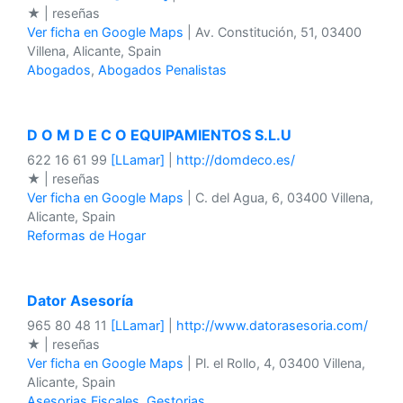
★ | reseñas
Ver ficha en Google Maps
| Av. Constitución, 51, 03400
Villena, Alicante, Spain
Abogados
,
Abogados Penalistas
D O M D E C O EQUIPAMIENTOS S.L.U
622 16 61 99
[LLamar]
|
http://domdeco.es/
★ | reseñas
Ver ficha en Google Maps
| C. del Agua, 6, 03400 Villena,
Alicante, Spain
Reformas de Hogar
Dator Asesoría
965 80 48 11
[LLamar]
|
http://www.datorasesoria.com/
★ | reseñas
Ver ficha en Google Maps
| Pl. el Rollo, 4, 03400 Villena,
Alicante, Spain
Asesorias Fiscales
,
Gestorias